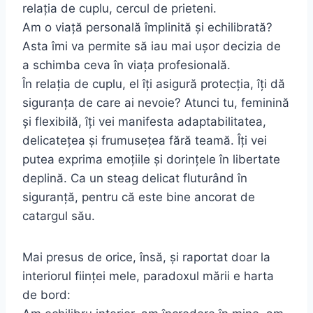
relația de cuplu, cercul de prieteni.
Am o viață personală împlinită şi echilibrată?
Asta îmi va permite să iau mai uşor decizia de
a schimba ceva în viața profesională.
În relația de cuplu, el îți asigură protecția, îți dă
siguranța de care ai nevoie? Atunci tu, feminină
şi flexibilă, îți vei manifesta adaptabilitatea,
delicatețea şi frumusețea fără teamă. Îți vei
putea exprima emoțiile şi dorințele în libertate
deplină. Ca un steag delicat fluturând în
siguranță, pentru că este bine ancorat de
catargul său.
Mai presus de orice, însă, şi raportat doar la
interiorul ființei mele, paradoxul mării e harta
de bord: