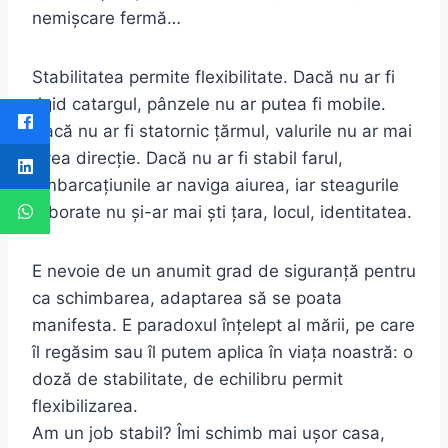
nemişcare fermă…
Stabilitatea permite flexibilitate. Dacă nu ar fi
rigid catargul, pânzele nu ar putea fi mobile.
Dacă nu ar fi statornic țărmul, valurile nu ar mai
avea direcție. Dacă nu ar fi stabil farul,
ambarcațiunile ar naviga aiurea, iar steagurile
arborate nu şi-ar mai şti țara, locul, identitatea.
E nevoie de un anumit grad de siguranță pentru
ca schimbarea, adaptarea să se poata
manifesta. E paradoxul înțelept al mării, pe care
îl regăsim sau îl putem aplica în viața noastră: o
doză de stabilitate, de echilibru permit
flexibilizarea.
Am un job stabil? Îmi schimb mai uşor casa,