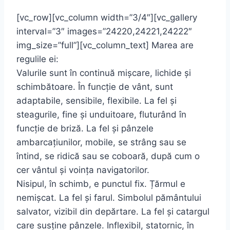
[vc_row][vc_column width=”3/4″][vc_gallery
interval=”3″ images=”24220,24221,24222″
img_size=”full”][vc_column_text] Marea are
regulile ei:
Valurile sunt în continuă mişcare, lichide şi
schimbătoare. În funcție de vânt, sunt
adaptabile, sensibile, flexibile. La fel şi
steagurile, fine şi unduitoare, fluturând în
funcție de briză. La fel şi pânzele
ambarcațiunilor, mobile, se strâng sau se
întind, se ridică sau se coboară, după cum o
cer vântul şi voința navigatorilor.
Nisipul, în schimb, e punctul fix. Țărmul e
nemişcat. La fel şi farul. Simbolul pământului
salvator, vizibil din depărtare. La fel şi catargul
care susține pânzele. Inflexibil, statornic, în