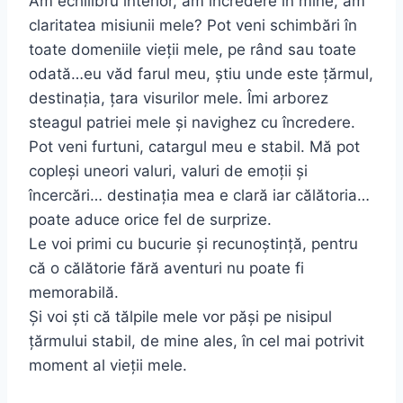
Am echilibru interior, am încredere în mine, am
claritatea misiunii mele? Pot veni schimbări în
toate domeniile vieții mele, pe rând sau toate
odată…eu văd farul meu, ştiu unde este țărmul,
destinația, țara visurilor mele. Îmi arborez
steagul patriei mele şi navighez cu încredere.
Pot veni furtuni, catargul meu e stabil. Mă pot
copleşi uneori valuri, valuri de emoții şi
încercări… destinația mea e clară iar călătoria…
poate aduce orice fel de surprize.
Le voi primi cu bucurie şi recunoştință, pentru
că o călătorie fără aventuri nu poate fi
memorabilă.
Şi voi şti că tălpile mele vor păşi pe nisipul
țărmului stabil, de mine ales, în cel mai potrivit
moment al vieții mele.