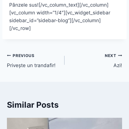
Pânzele sus![/vc_column_text][/vc_column]
[vc_column width=”1/4″][vc_widget_sidebar
sidebar_id=”sidebar-blog”][/vc_column]
[/vc_row]
Navigare
PREVIOUS
NEXT
Priveşte un trandafir!
Azi!
în
articole
Similar Posts