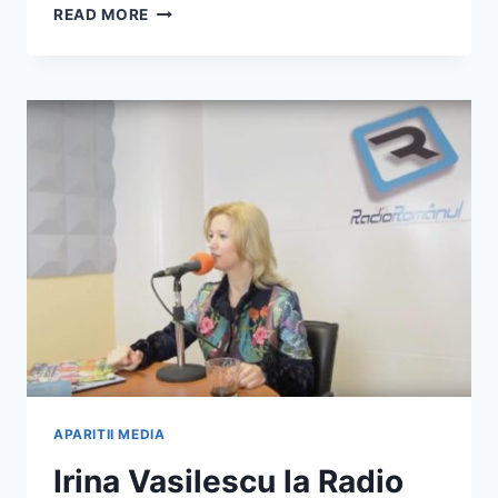
IRINA
READ MORE
VASILESCU
–
DESPRE
FERICIRE,
IN
DIALOG
CU
OVIDIU
OLTEAN
SI
MIHAELA
STROE
–
IASI
BUSINESS
DAYS
APARITII MEDIA
Irina Vasilescu la Radio