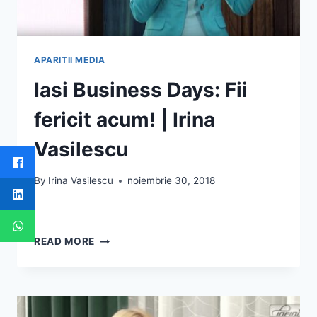
APARITII MEDIA
Iasi Business Days: Fii
fericit acum! | Irina
Vasilescu
By
Irina Vasilescu
noiembrie 30, 2018
IASI
READ MORE
BUSINESS
DAYS:
FII
FERICIT
ACUM!