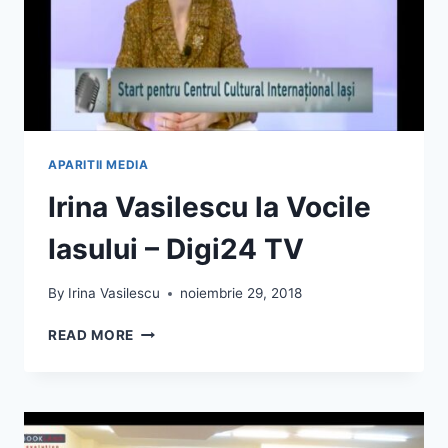
APARITII MEDIA
Irina Vasilescu la Vocile
Iasului – Digi24 TV
By
Irina Vasilescu
noiembrie 29, 2018
IRINA
READ MORE
VASILESCU
LA
VOCILE
IASULUI
–