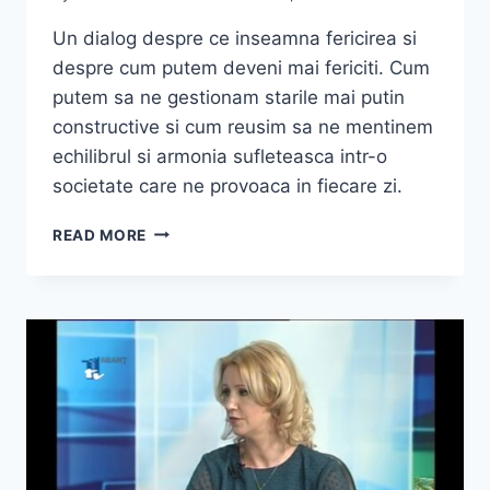
Un dialog despre ce inseamna fericirea si
despre cum putem deveni mai fericiti. Cum
putem sa ne gestionam starile mai putin
constructive si cum reusim sa ne mentinem
echilibrul si armonia sufleteasca intr-o
societate care ne provoaca in fiecare zi.
„INVITATIE
READ MORE
LA
FERICIRE”
|
IRINA
VASILESCU
INTERVIU
LA
INFINIT
TV