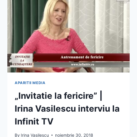
|
IRINA
VASILESCU
APARITII MEDIA
„Invitatie la fericire” |
Irina Vasilescu interviu la
Infinit TV
By
Irina Vasilescu
noiembrie 30, 2018