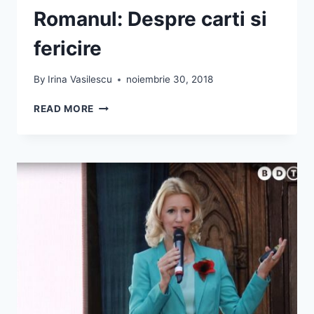
Romanul: Despre carti si
fericire
By
Irina Vasilescu
noiembrie 30, 2018
IRINA
READ MORE
VASILESCU
LA
RADIO
ROMANUL:
DESPRE
CARTI
SI
FERICIRE