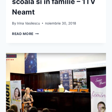
scoala si in familie – 1TV
Neamt
By
Irina Vasilescu
noiembrie 30, 2018
IRINA
READ MORE
VASILESCU
DESPRE
PARENTING:
EDUCATIA
IN
SCOALA
SI
IN
FAMILIE
–
1TV
NEAMT