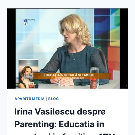
PARENTING:
DE
VORBA
CU
ADOLESCENTII
SI
PARITII
–
1TV
NEAMT
APARITII MEDIA
|
BLOG
Irina Vasilescu despre
Parenting: Educatia in