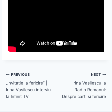
Navigare
PREVIOUS
NEXT
„Invitatie la fericire” |
Irina Vasilescu la
în
Irina Vasilescu interviu
Radio Romanul:
articole
la Infinit TV
Despre carti si fericire