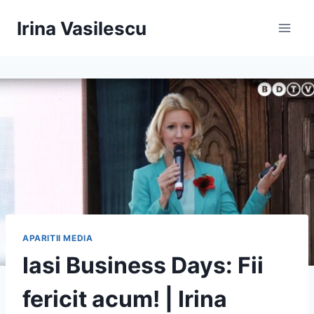
Skip
Irina Vasilescu
to
content
APARITII MEDIA
Iasi Business Days: Fii
fericit acum! | Irina