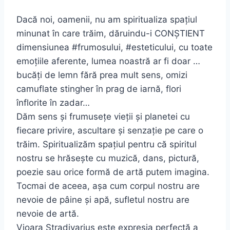
Dacă noi, oamenii, nu am spiritualiza spațiul
minunat în care trăim, dăruindu-i CONŞTIENT
dimensiunea #frumosului, #esteticului, cu toate
emoțiile aferente, lumea noastră ar fi doar …
bucăți de lemn fără prea mult sens, omizi
camuflate stingher în prag de iarnă, flori
înflorite în zadar…
Dăm sens şi frumusețe vieții şi planetei cu
fiecare privire, ascultare şi senzație pe care o
trăim. Spiritualizăm spațiul pentru că spiritul
nostru se hrăseşte cu muzică, dans, pictură,
poezie sau orice formă de artă putem imagina.
Tocmai de aceea, aşa cum corpul nostru are
nevoie de pâine şi apă, sufletul nostru are
nevoie de artă.
Vioara Stradivarius este expresia perfectă a