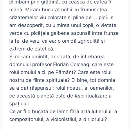
plimbam prin grădină, cu ceaşca de cafea în
mână. Mi-am bucurat ochii cu frumusețea
crizatemelor viu colorate şi pline de … ploi…şi
am descoperit, cu uimirea unui copil, o vietate
verde cu picățele galbene ascunsă între frunze
la fel de verzi ca ea: o omidă zgribulită şi
extrem de estetică.
Şi mi-am amintit, deodată, de întrebarea
domnului profesor Florian Colceag: care este
rolul omului aici, pe Pământ? Care este rolul
nostru de ființe spirituale? Ei bine, tot domnia
sa a dat răspunsul: rolul nostru, al oamenilor,
pe această planetă este de #spiritualizare a
spațiului.
Ce ar fi o bucată de lemn fără arta lutierului, a
compozitorului, a violonistilui, a dirijorului?