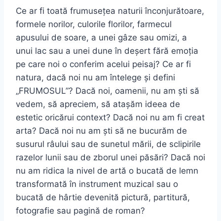
Ce ar fi toată frumusețea naturii înconjurătoare,
formele norilor, culorile florilor, farmecul
apusului de soare, a unei gâze sau omizi, a
unui lac sau a unei dune în deşert fără emoția
pe care noi o conferim acelui peisaj? Ce ar fi
natura, dacă noi nu am întelege şi defini
„FRUMOSUL”? Dacă noi, oamenii, nu am şti să
vedem, să apreciem, să ataşăm ideea de
estetic oricărui context? Dacă noi nu am fi creat
arta? Dacă noi nu am şti să ne bucurăm de
susurul râului sau de sunetul mării, de sclipirile
razelor lunii sau de zborul unei păsări? Dacă noi
nu am ridica la nivel de artă o bucată de lemn
transformată în instrument muzical sau o
bucată de hârtie devenită pictură, partitură,
fotografie sau pagină de roman?