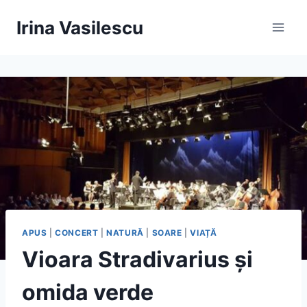
Skip
Irina Vasilescu
to
content
APUS
|
CONCERT
|
NATURĂ
|
SOARE
|
VIAȚĂ
Vioara Stradivarius şi
omida verde