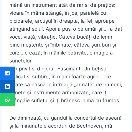
mână un instrument atât de rar şi de prețios:
vioara în mâna stângă, în jos, paralelă cu
picioarele, arcuşul în dreapta, la fel, aproape
atingând solul. Apoi a pus-o pe umăr şi…i-a dat
voce, viață, vibrație. Câteva bucăți de lemn
bine meşterite şi îmbinate, câteva şuruburi şi
corzi…crează, în mâinile potrivite, o magie a
sunetelor.
Am privit şi dirijorul. Fascinant! Un bețisor
delicat şi subțire, în mâini foarte agile…. ce
poate să nască: o întreagă „armată” de oameni,
sunete şi instrumente armonizate, care îți
mângâie sufletul şi îți hrănesc inima cu frumos.
De dimineață, cu gândul la concertul de aseară
şi la minunatele acorduri de Beethoven, mă