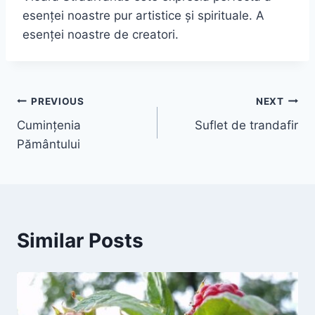
esenței noastre pur artistice şi spirituale. A
esenței noastre de creatori.
Navigare
PREVIOUS
NEXT
Cumințenia
Suflet de trandafir
în
Pământului
articole
Similar Posts