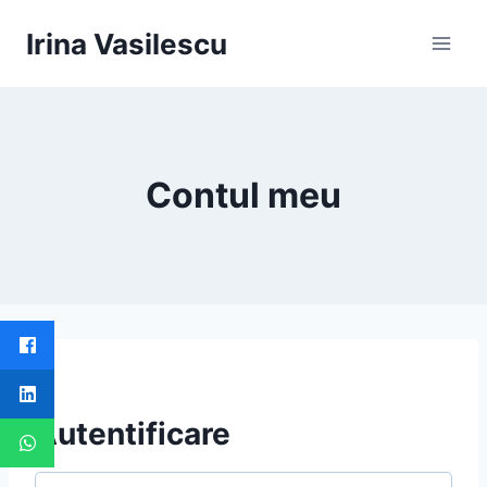
Skip
Irina Vasilescu
to
content
Contul meu
Autentificare