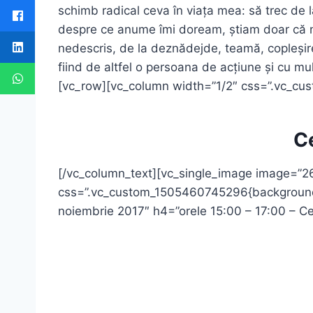
schimb radical ceva în viața mea: să trec de 
despre ce anume îmi doream, știam doar că n
nedescris, de la deznădejde, teamă, copleșire,
fiind de altfel o persoana de acțiune și cu m
[vc_row][vc_column width=”1/2″ css=”.vc_cu
Ce
[/vc_column_text][vc_single_image image=”2
css=”.vc_custom_1505460745296{background-co
noiembrie 2017″ h4=”orele 15:00 – 17:00 – Cent