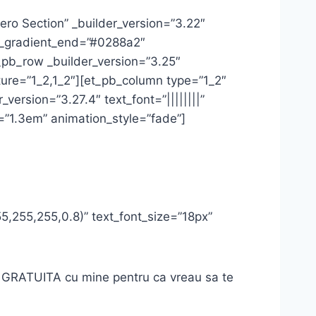
ero Section” _builder_version=”3.22″
r_gradient_end=”#0288a2″
pb_row _builder_version=”3.25″
ture=”1_2,1_2″][et_pb_column type=”1_2″
ersion=”3.27.4″ text_font=”||||||||”
t=”1.3em” animation_style=”fade”]
55,255,255,0.8)” text_font_size=”18px”
iune GRATUITA cu mine pentru ca vreau sa te