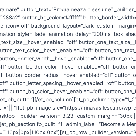
gramare” button_text=”Programeaza o sesiune” _builder
#0288a2″ button_bg_color=”#ffffff” button_border_widt
se_icon=”off” background_layout=”dark” custom_margin=
ation_style=”fade” animation_delay=”200ms” box_sha
text_size__hover_enabled=”off” button_one_text_size__
utton_text_color__hover_enabled=”off” button_one_text
 button_border_width__hover_enabled=”off” button_one
f” button_border_color__hover_enabled=”off” button_o
f” button_border_radius__hover_enabled=”off” button_
f” button_letter_spacing__hover_enabled=”off” button
off” button_bg_color__hover_enabled=”off” button_one_
et_pb_button][/et_pb_column][et_pb_column type=”1_2″
”|||”][et_pb_image src=”https://irinavasilescu.ro/wp-c
desktop” _builder_version=”3.23″ custom_margin=”30px||
[et_pb_section fb_built=”1″ admin_label=”Become a Mem
”110px|0px|110px|0px”][et_pb_row _builder_version=”3.