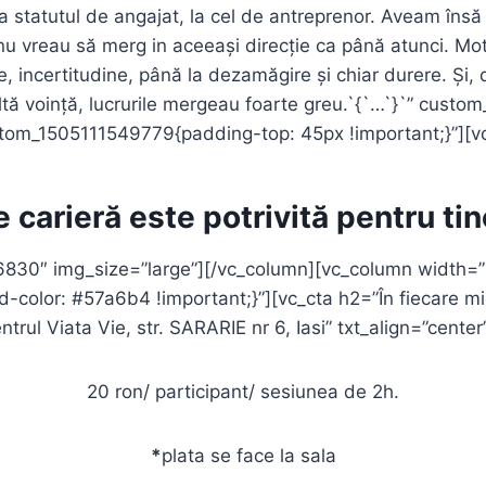
la statutul de angajat, la cel de antreprenor. Aveam în
u vreau să merg in aceeași direcție ca până atunci. Mo
 incertitudine, până la dezamăgire și chiar durere. Și, d
ultă voință, lucrurile mergeau foarte greu.`{`…`}`” cus
stom_1505111549779{padding-top: 45px !important;}”][v
 carieră este potrivită pentru ti
6830″ img_size=”large”][/vc_column][vc_column width=”
lor: #57a6b4 !important;}”][vc_cta h2=”În fiecare mie
rul Viata Vie, str. SARARIE nr 6, Iasi” txt_align=”cente
20 ron/ participant/ sesiunea de 2h.
*
plata se face la sala