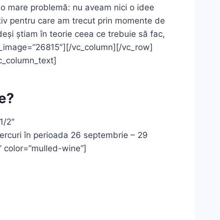
să o mare problemă: nu aveam nici o idee
tiv pentru care am trecut prin momente de
eși știam în teorie ceea ce trebuie să fac,
tom_image=”26815″][/vc_column][/vc_row]
c_column_text]
ne?
1/2″
rcuri în perioada 26 septembrie – 29
r” color=”mulled-wine”]