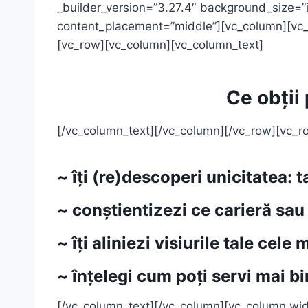
_builder_version=”3.27.4″ background_size=”
content_placement=”middle”][vc_column][vc_v
[vc_row][vc_column][vc_column_text]
Ce obții 
[/vc_column_text][/vc_column][/vc_row][vc_
~ îți (re)descoperi
unicitatea:
ta
~ conștientizezi ce carieră sau
~ îți aliniezi
visiurile
tale cele 
~ înțelegi cum poți servi mai b
[/vc_column_text][/vc_column][vc_column wid