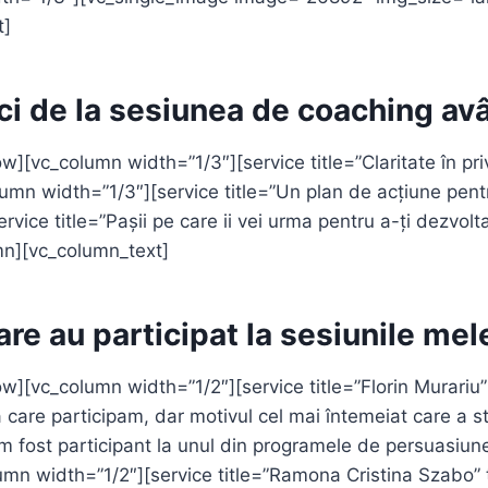
t]
ci de la sesiunea de coaching av
vc_column width=”1/3″][service title=”Claritate în privin
mn width=”1/3″][service title=”Un plan de acțiune pentr
vice title=”Pașii pe care ii vei urma pentru a-ți dezvol
mn][vc_column_text]
are au participat la sesiunile mel
w][vc_column width=”1/2″][service title=”Florin Murariu
la care participam, dar motivul cel mai întemeiat care a 
ost participant la unul din programele de persuasiune pe
n width=”1/2″][service title=”Ramona Cristina Szabo” 