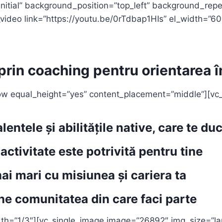
initial” background_position=”top_left” background_rep
ideo link=”https://youtu.be/0rTdbap1HIs” el_width=”60″
prin coaching pentru orientarea î
row equal_height=”yes” content_placement=”middle”][vc
lentele și abilitățile native, care te d
 activitate este
potrivită
pentru tine
mai mari cu
misiunea
și
cariera
ta
ine
comunitatea
din care faci parte
th=”1/3″][vc_single_image image=”26892″ img_size=”lar