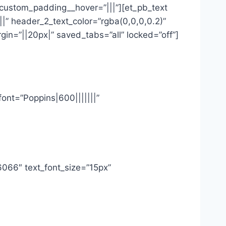
 custom_padding__hover=”|||”][et_pb_text
|||” header_2_text_color=”rgba(0,0,0,0.2)”
in=”||20px|” saved_tabs=”all” locked=”off”]
_font=”Poppins|600|||||||”
86066″ text_font_size=”15px”