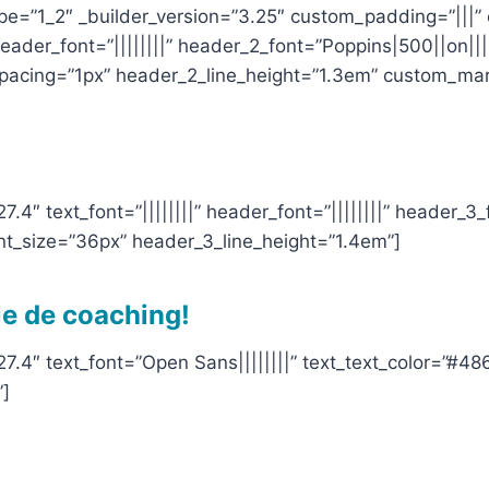
pe=”1_2″ _builder_version=”3.25″ custom_padding=”|||”
 header_font=”||||||||” header_2_font=”Poppins|500||on||
pacing=”1px” header_2_line_height=”1.3em” custom_marg
7.4″ text_font=”||||||||” header_font=”||||||||” header_3
t_size=”36px” header_3_line_height=”1.4em”]
ile de coaching!
27.4″ text_font=”Open Sans||||||||” text_text_color=”#4
”]