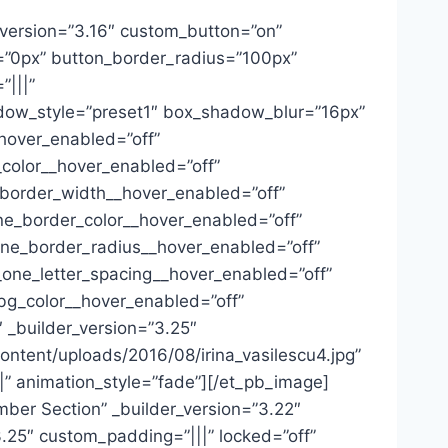
_version=”3.16″ custom_button=”on”
h=”0px” button_border_radius=”100px”
”|||”
dow_style=”preset1″ box_shadow_blur=”16px”
hover_enabled=”off”
_color__hover_enabled=”off”
_border_width__hover_enabled=”off”
ne_border_color__hover_enabled=”off”
one_border_radius__hover_enabled=”off”
_one_letter_spacing__hover_enabled=”off”
bg_color__hover_enabled=”off”
 _builder_version=”3.25″
ontent/uploads/2016/08/irina_vasilescu4.jpg”
|” animation_style=”fade”][/et_pb_image]
ber Section” _builder_version=”3.22″
25″ custom_padding=”|||” locked=”off”