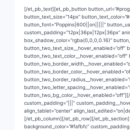
[/et_pb_text][et_pb_button button_url=”#pro
button_text_size=”14px” button_text_color=”
button_font=”Poppins|600||on|||||” button_u
custom_padding=”12px|36px|12px|36px” anim
box_shadow_color=”rgba(0,0,0,0.16)” button_
button_two_text_size__hover_enabled=”off” b
button_two_text_color__hover_enabled=”off”
button_two_border_width__hover_enabled=”of
button_two_border_color__hover_enabled=”of
button_two_border_radius__hover_enabled=”of
button_two_letter_spacing__hover_enabled=”
button_two_bg_color__hover_enabled=”off”][/
custom_padding=”|||” custom_padding__hover=
align_tablet=”center” align_last_edited=”on|
[/et_pb_column][/et_pb_row][/et_pb_section]
background_color=”#fafbfc” custom_padding=