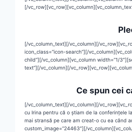
[/vc_row][vc_row][vc_column][vc_column_tex
Ple
[/vc_column_text][/vc_column][/vc_row][vc_row][
icon_class=”icon-search”][/vc_column][vc_colu
child”][/vc_column][vc_column width=”1/3″][ser
text”][/vc_column][/vc_row][vc_row][vc_colu
Ce spun cei c
[/vc_column_text][/vc_column][/vc_row][vc_ro
cu Irina pentru că o știam de la conferințele 
mai stransă pe care am creat-o cu ea când am f
custom_image=”24463″][/vc_column][vc_colum