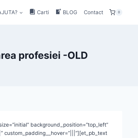
AJUTA?
Carti
BLOG
Contact
0
rea profesiei -OLD
ize=”initial” background_position=”top_left”
” custom_padding__hover=”|||”][et_pb_text