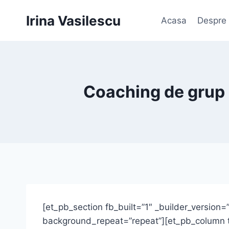
Skip
Irina Vasilescu
to
Acasa
Despre
content
Coaching de grup 
[et_pb_section fb_built=”1″ _builder_version
background_repeat=”repeat”][et_pb_column t