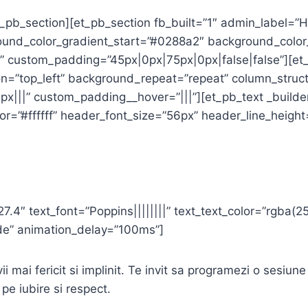
_pb_section][et_pb_section fb_built=”1″ admin_label=”H
ound_color_gradient_start=”#0288a2″ background_colo
” custom_padding=”45px|0px|75px|0px|false|false”][et_
on=”top_left” background_repeat=”repeat” column_struc
|||” custom_padding__hover=”|||”][et_pb_text _builder_v
lor=”#ffffff” header_font_size=”56px” header_line_heigh
27.4″ text_font=”Poppins||||||||” text_text_color=”rgba(2
ade” animation_delay=”100ms”]
evii mai fericit si implinit. Te invit sa programezi o ses
e pe iubire si respect.