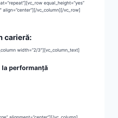
eat=”repeat”][vc_row equal_height=”yes”
 align=”center”][/vc_column][/vc_row]
n carieră:
_column width=”2/3″][vc_column_text]
uc la performanță
ge” alignment=”center”][/vc_column]