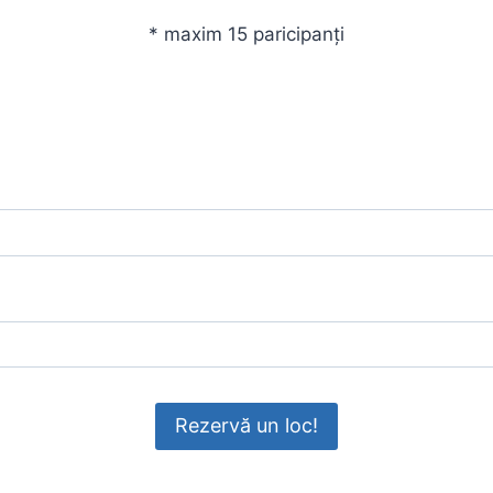
* maxim 15 paricipanți
Prenume
Email