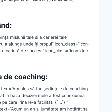
ând:
ța misiunii tale și a carierei tale”
u a ajunge unde îți propui” icon_class=”icon-
ta o carieră de succes ” icon_class=”icon-doc-
e de coaching:
” text=”Am ales să fac ședințele de coaching
stat la baza deciziei mele a fost conexiunea
 care Irina le-a facilitat.`{`…`}`”
text=”Acum un an și jumătate am hotărât să