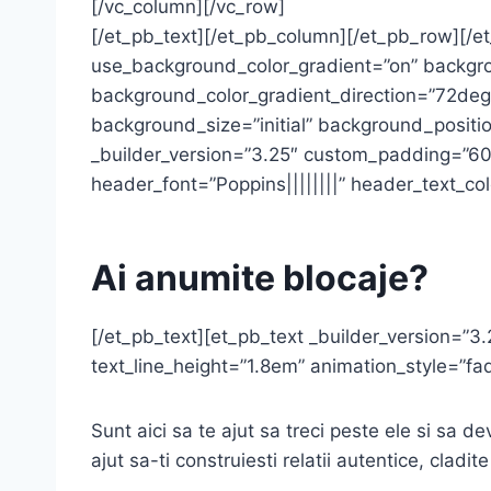
[/vc_column][/vc_row]
[/et_pb_text][/et_pb_column][/et_pb_row][/et
use_background_color_gradient=”on” backgr
background_color_gradient_direction=”72deg
background_size=”initial” background_positi
_builder_version=”3.25″ custom_padding=”60px
header_font=”Poppins||||||||” header_text_co
Ai
anumite
blocaje?
[/et_pb_text][et_pb_text _builder_version=”3.
text_line_height=”1.8em” animation_style=”f
Sunt aici sa te ajut sa treci peste ele si sa d
ajut sa-ti construiesti relatii autentice, cladit